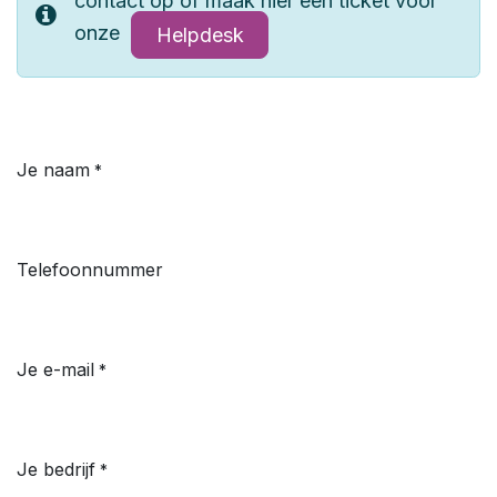
contact op of maak hier een ticket voor
onze
Helpdesk
Je naam
*
Telefoonnummer
Je e-mail
*
Je bedrijf
*