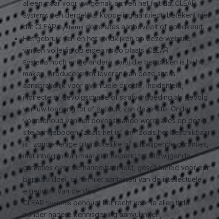
alleen maar voor uw gemak aan en het feit dat CLEAR
een dergelijke koppeling aanbiedt, betekent niet
Systems
dat CLEAR
deze sites aanbeveelt of goedkeurt.
Systems
Het gebruik van en het rondkijken op deze website
vinden volledig op eigen risico plaats. CLEAR
noch enige andere partij die betrokken is bij het
Systems
maken, produceren of leveren van deze site is
aansprakelijk voor eventuele directe, incidentele,
indirecte of gevolgschade of strafvergoeding als gevolg
van uw toegang tot of gebruik van deze site. Onder
voorbehoud van het bovenstaande wordt alles op deze
site aangeboden "zoals het is" en "zoals het beschikbaar
is" zonder enige uitdrukkelijke of stilzwijgende garanties,
met inbegrip van maar niet beperkt tot stilzwijgende
garanties over verhandelbaarheid, geschiktheid voor een
bepaald doel, of het niet aantasten van de intellectuele
eigendom van derden.
CLEAR
behoudt het recht voor te allen tijde
Systems
zonder nadere kennisgeving aanvullingen,