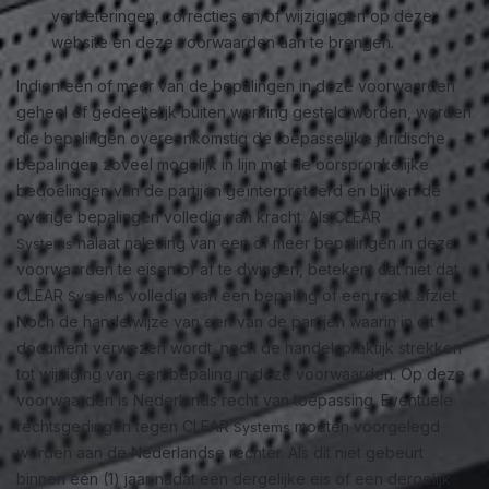
verbeteringen, correcties en/of wijzigingen op deze
website en deze voorwaarden aan te brengen.
Indien een of meer van de bepalingen in deze voorwaarden
geheel of gedeeltelijk buiten werking gesteld worden, worden
die bepalingen overeenkomstig de toepasselijke juridische
bepalingen zoveel mogelijk in lijn met de oorspronkelijke
bedoelingen van de partijen geïnterpreteerd en blijven de
overige bepalingen volledig van kracht. Als CLEAR
nalaat naleving van een of meer bepalingen in deze
Systems
voorwaarden te eisen of af te dwingen, betekent dat niet dat
CLEAR
volledig van een bepaling of een recht afziet.
Systems
Noch de handelwijze van een van de partijen waarin in dit
document verwezen wordt, noch de handelspraktijk strekken
tot wijziging van een bepaling in deze voorwaarden. Op deze
voorwaarden is Nederlands recht van toepassing. Eventuele
rechtsgedingen tegen CLEAR
moeten voorgelegd
Systems
worden aan de Nederlandse rechter. Als dit niet gebeurt
binnen één (1) jaar nadat een dergelijke eis of een dergelijk