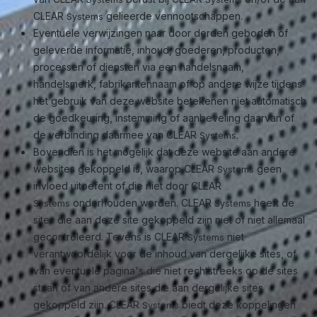
CLEAR
gelieerde vennootschappen.
Systems
Eventuele verwijzingen naar door derden geboden of
geleverde informatie, inhoud, goederen, producten,
processen of diensten via een handelsnaam,
handelsmerk, fabrikantennaam of op andere wijze tijdens
het gebruik van deze website betekenen niet automatisch
de goedkeuring, instemming of aanbeveling daarvan of
de verbinding daarmee van CLEAR
.
Systems
Bovendien is het mogelijk dat deze website aan andere
websites gekoppeld is, waarop CLEAR
geen
Systems
invloed uitoefent of die niet door CLEAR
onderhouden worden. CLEAR
heeft de
Systems
Systems
sites die aan deze site gekoppeld zijn niet of niet allemaal
gecontroleerd. Tevens is CLEAR
niet
Systems
verantwoordelijk voor de inhoud van dergelijke sites, of
van eventuele pagina's die niet rechtstreeks op de sites
staan of van andere sites die aan dergelijke sites
gekoppeld zijn. CLEAR
biedt deze koppelingen
Systems