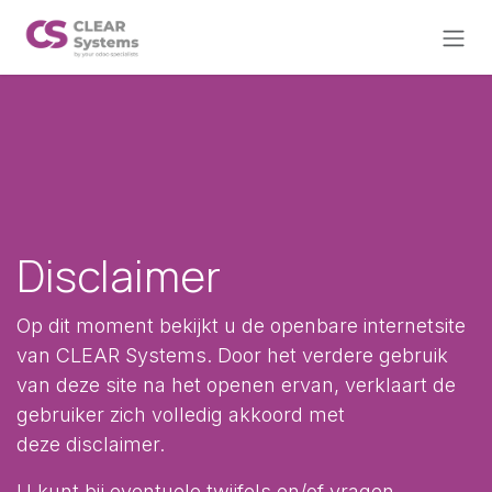
Overslaan naar inhoud
Disclaimer
Op dit moment bekijkt u de openbare internetsite
van CLEAR Systems. Door het verdere gebruik
van deze site na het openen ervan, verklaart de
gebruiker zich volledig akkoord met
deze disclaimer.
U kunt bij eventuele twijfels en/of vragen