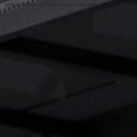
geding ontstaan is, verjaart de eis of het geding.