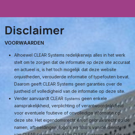
Disclaimer
VOORWAARDEN
Alhoewel CLEAR Systems redelijkerwijs alles in het werk
stelt om te zorgen dat de informatie op deze site accuraat
en actueel is, is het toch mogelijk dat deze website
onjuistheden, verouderde informatie of typefouten bevat.
Daarom geeft CLEAR Systems geen garanties over de
juistheid of volledigheid van de informatie op deze site.
Verder aanvaardt CLEAR
geen enkele
Systems
aansprakelijkheid, verplichting of verantwoordelijkheid
voor eventuele foutieve of onvolledige informatie op
deze site. Het eigendomsrecht en/of gebruiksrecht op de
namen, afbeeldingen, logo's en foto's van de diensten
van CLEAR
berust bij CLEAR
en/of de aan
Systems
Systems